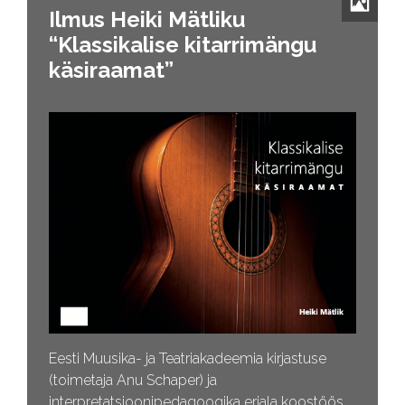
Ilmus Heiki Mätliku
“Klassikalise kitarrimängu
käsiraamat”
Eesti Muusika- ja Teatriakadeemia kirjastuse
(toimetaja Anu Schaper) ja
interpretatsioonipedagoogika eriala koostöös